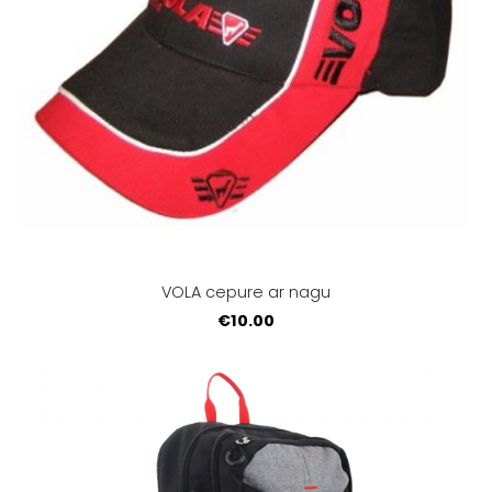
VOLA cepure ar nagu
€10.00