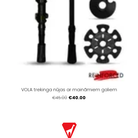
VOLA trekinga nūjas ar maināmiem galiem
€40.00
€45.00