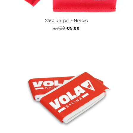
Slēpju klipši - Nordic
€5.00
€7.00