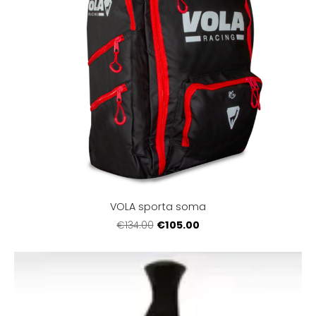
VOLA sporta soma
€105.00
€134.00