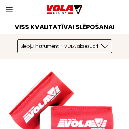
VISS KVALITATĪVAI SLĒPOŠANAI
Slēpju instrumenti > VOLA aksesuāri