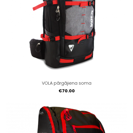
VOLA pārgājiena soma
€70.00