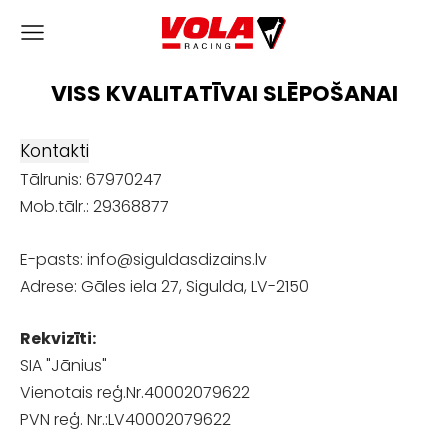
VISS KVALITATĪVAI SLĒPOŠANAI
Kontakti
Tālrunis: 67970247
Mob.tālr.: 29368877
E-pasts:
info@siguldasdizains.lv
Adrese: Gāles iela 27, Sigulda, LV-2150
Rekvizīti:
SIA "Jānius"
Vienotais reģ.Nr.40002079622
PVN reģ. Nr.:LV40002079622