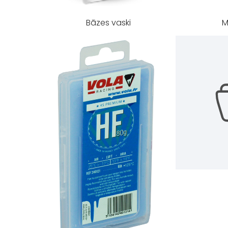
Bāzes vaski
M