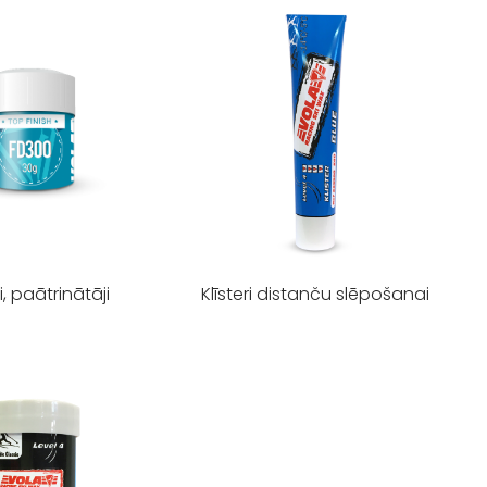
i, paātrinātāji
Klīsteri distanču slēpošanai