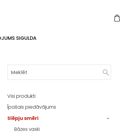
OJUMS SIGULDA
Visi produkti
Īpašais piedāvājums
Slēpju smēri
›
Bāzes vaski