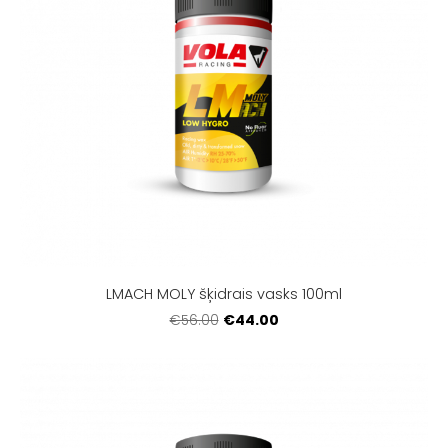
LMACH MOLY šķidrais vasks 100ml
€44.00
€56.00