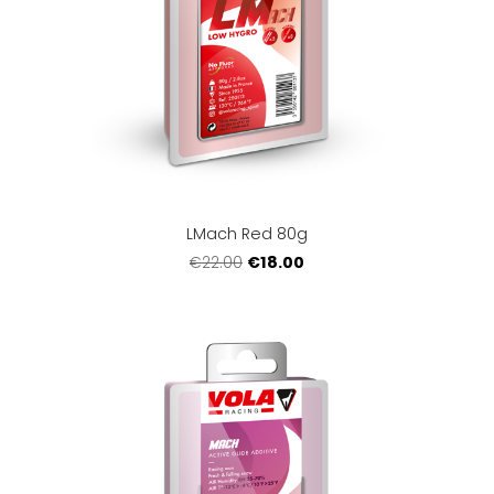
LMach Red 80g
€18.00
€22.00