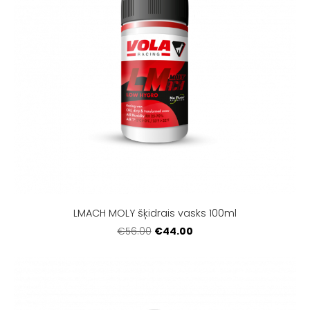
LMACH MOLY šķidrais vasks 100ml
€44.00
€56.00