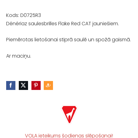
Kods: D0725R3
Dénériaz saulesbrilles Flake Red CAT jauniešiem.
Piemērotas lietošanai stiprā saulē un spožā gaismā.
Ar maciņu.
VOLA ieteikums šodienas slēpošanai!