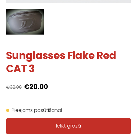
Sunglasses Flake Red
CAT 3
€20.00
€32.00
Pieejams pasūtīšanai
Ielikt grozā