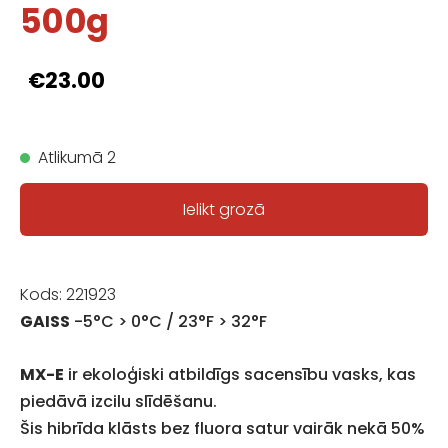
500g
€23.00
Atlikumā 2
Ielikt grozā
Kods: 221923
GAISS
-5°C > 0°C / 23°F > 32°F
MX-E
ir ekoloģiski atbildīgs sacensību vasks, kas
piedāvā izcilu slīdēšanu.
Šis hibrīda klāsts bez fluora satur vairāk nekā 50%