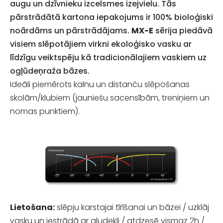
augu un dzīvnieku izcelsmes izejvielu. Tās
pārstrādātā kartona iepakojums ir 100% bioloģiski
noārdāms un pārstrādājams.
MX-E
sērija piedāvā
visiem slēpotājiem virkni ekoloģisko vasku ar
līdzīgu veiktspēju kā tradicionālajiem vaskiem uz
ogļūdeņraža bāzes.
Ideāli piemērots kalnu un distanču slēpošanas
skolām/klubiem (jauniešu sacensībām, treniņiem un
nomas punktiem).
Lietošana:
slēpju karstajai tīrīšanai un bāzei
/
u
zklāj
vasku un iestrādā ar gludekli
/
atdzesē
vismaz
2h
/