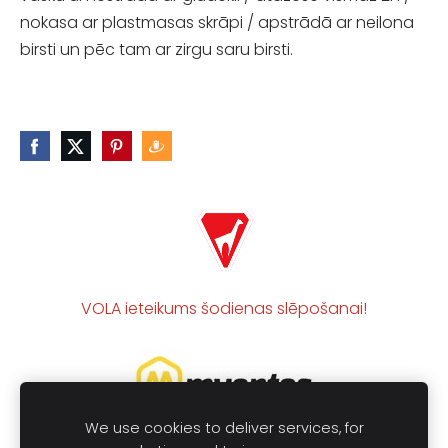
nokasa
ar plastmasas
skrāpi
/
apstrādā
ar
neilona
birsti
un pēc tam
ar
zirgu
saru
birsti
.
VOLA ieteikums šodienas slēpošanai!
We use cookies to deliver services, for